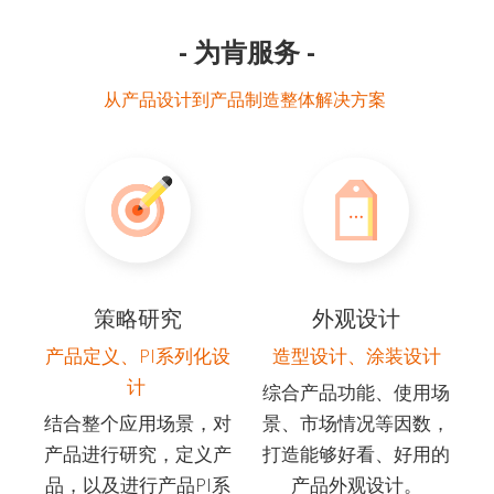
- 为肯服务 -
从产品设计到产品制造整体解决方案
策略研究
外观设计
产品定义、PI系列化设
造型设计、涂装设计
计
综合产品功能、使用场
结合整个应用场景，对
景、市场情况等因数，
产品进行研究，定义产
打造能够好看、好用的
品，以及进行产品PI系
产品外观设计。