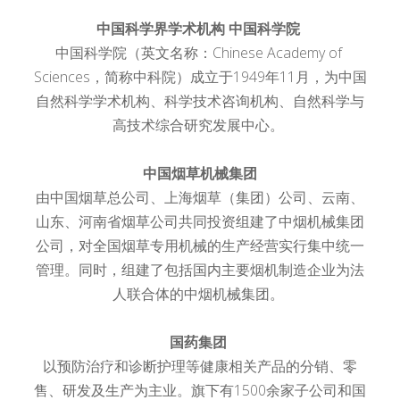
中国科学界学术机构 中国科学院
中国科学院（英文名称：Chinese Academy of 
Sciences，简称中科院）成立于1949年11月，为中国
自然科学学术机构、科学技术咨询机构、自然科学与
高技术综合研究发展中心。 
中国烟草机械集团
由中国烟草总公司、上海烟草（集团）公司、云南、
山东、河南省烟草公司共同投资组建了中烟机械集团
公司，对全国烟草专用机械的生产经营实行集中统一
管理。同时，组建了包括国内主要烟机制造企业为法
人联合体的中烟机械集团。 
国药集团
以预防治疗和诊断护理等健康相关产品的分销、零
售、研发及生产为主业。旗下有1500余家子公司和国