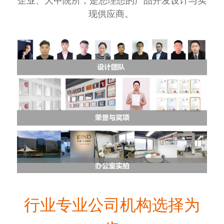
企业、大中院所，是您理想的产品开发设计与实
现供应商。 
行业专业公司机构选择为