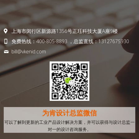
上海市闵行区新源路1356号正珏科技大厦A座9楼
免费热线：400-805-8893 ，总监直线：13127675930
bill@
vkenid.com
为肯设计总监微信
可以了解到更新的工业产品设计解决方案，并可以获得与设计总监一
对一的设计咨询服务。