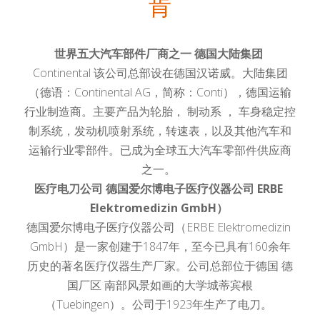
肯
世界五大汽车部件厂商之一 德国大陆集团
Continental 该公司总部设在德国汉诺威。大陆集团
（德语：Continental AG，简称：Conti），德国运输
行业制造商。主要产品为轮胎， 制动系 ， 车身稳定控
制系统，发动机喷射系统，转速表，以及其他汽车和
运输行业零部件。已成为全球五大汽车零部件供应商
之一。 
医疗电刀公司 德国爱尔博电子医疗仪器公司 ERBE 
Elektromedizin GmbH）
德国爱尔博电子医疗仪器公司（ERBE Elektromedizin 
GmbH）是一家创建于1847年，至今已具有160余年
历史的著名医疗仪器生产厂家。公司总部位于德国 德
国厂区 南部风景如画的大学城蒂宾根
（Tuebingen）。公司于1923年生产了电刀。 